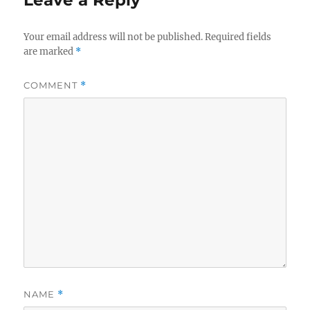
Leave a Reply
Your email address will not be published.
Required fields
are marked
*
COMMENT
*
NAME
*