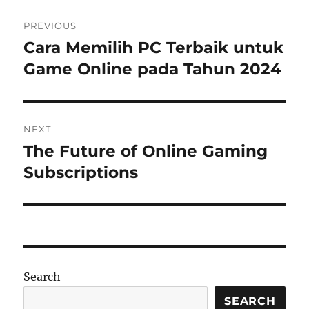
Post
PREVIOUS
navigation
Cara Memilih PC Terbaik untuk
Previous
post:
Game Online pada Tahun 2024
NEXT
The Future of Online Gaming
Next
post:
Subscriptions
Search
SEARCH