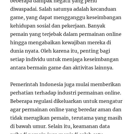
beberapa dampak negatif yang perlu
diwaspadai. Salah satunya adalah kecanduan
game, yang dapat mengganggu keseimbangan
kehidupan sosial dan pekerjaan. Banyak
pemain yang terjebak dalam permainan online
hingga mengabaikan kewajiban mereka di
dunia nyata. Oleh karena itu, penting bagi
setiap individu untuk menjaga keseimbangan
antara bermain game dan aktivitas lainnya.
Pemerintah Indonesia juga mulai memberikan
perhatian terhadap industri permainan online.
Beberapa regulasi dikeluarkan untuk mengatur
agar permainan online yang beredar aman dan
tidak merugikan pemain, terutama yang masih
di bawah umur. Selain itu, keamanan data