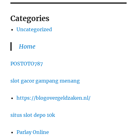
Categories
Uncategorized
Home
POSTOTO787
slot gacor gampang menang
https://blogovergeldzaken.nl/
situs slot depo 10k
Parlay Online