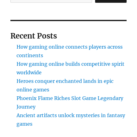
Recent Posts
How gaming online connects players across
continents
How gaming online builds competitive spirit
worldwide
Heroes conquer enchanted lands in epic
online games
Phoenix Flame Riches Slot Game Legendary
Journey
Ancient artifacts unlock mysteries in fantasy
games