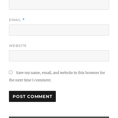
EMAIL
*
WEBSITE
Save my name, email, and website in this browser for
the next time I comment.