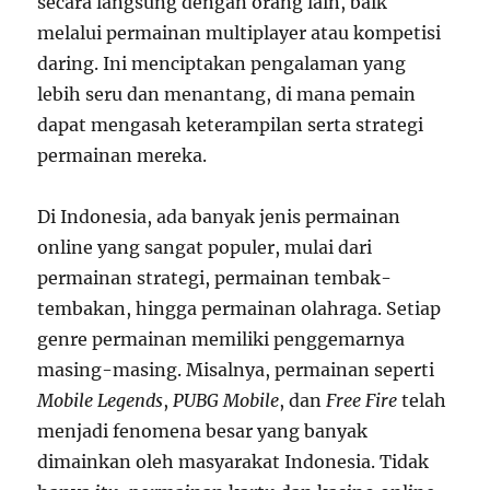
secara langsung dengan orang lain, baik
melalui permainan multiplayer atau kompetisi
daring. Ini menciptakan pengalaman yang
lebih seru dan menantang, di mana pemain
dapat mengasah keterampilan serta strategi
permainan mereka.
Di Indonesia, ada banyak jenis permainan
online yang sangat populer, mulai dari
permainan strategi, permainan tembak-
tembakan, hingga permainan olahraga. Setiap
genre permainan memiliki penggemarnya
masing-masing. Misalnya, permainan seperti
Mobile Legends
,
PUBG Mobile
, dan
Free Fire
telah
menjadi fenomena besar yang banyak
dimainkan oleh masyarakat Indonesia. Tidak