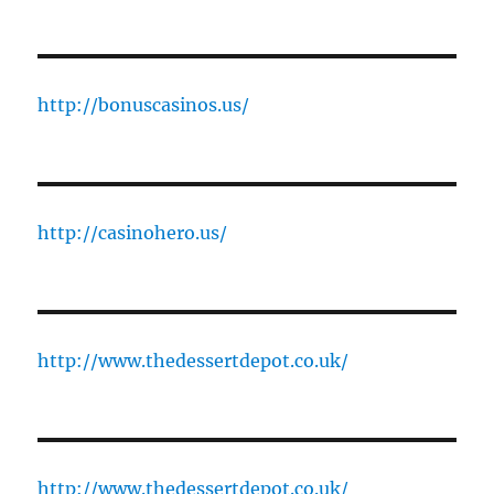
http://bonuscasinos.us/
http://casinohero.us/
http://www.thedessertdepot.co.uk/
http://www.thedessertdepot.co.uk/