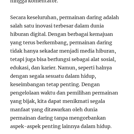
hingga komentator.
Secara keseluruhan, permainan daring adalah
salah satu inovasi terbesar dalam dunia
hiburan digital. Dengan berbagai kemajuan
yang terus berkembang, permainan daring
tidak hanya sekadar menjadi media hiburan,
tetapi juga bisa berfungsi sebagai alat sosial,
edukasi, dan karier. Namun, seperti halnya
dengan segala sesuatu dalam hidup,
keseimbangan tetap penting. Dengan
pengelolaan waktu dan pemilihan permainan
yang bijak, kita dapat menikmati segala
manfaat yang ditawarkan oleh dunia
permainan daring tanpa mengorbankan
aspek-aspek penting lainnya dalam hidup.