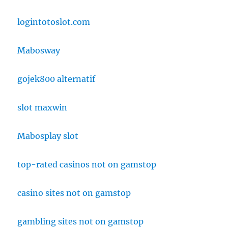
logintotoslot.com
Mabosway
gojek800 alternatif
slot maxwin
Mabosplay slot
top-rated casinos not on gamstop
casino sites not on gamstop
gambling sites not on gamstop