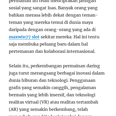
permainan ini telah menciptakan jaringan
sosial yang sangat luas. Banyak orang yang
bahkan merasa lebih dekat dengan teman-
teman yang mereka temui di dunia maya
daripada dengan orang-orang yang ada di
maxwin77 slot
sekitar mereka. Hal ini tentu
saja membuka peluang baru dalam hal
pertemanan dan kolaborasi internasional.
Selain itu, perkembangan permainan daring
juga turut merangsang berbagai inovasi dalam
dunia hiburan dan teknologi. Penggunaan
grafis yang semakin canggih, pengalaman
bermain yang lebih imersif, dan teknologi
realitas virtual (VR) atau realitas tertambah
(AR) yang semakin berkembang, telah