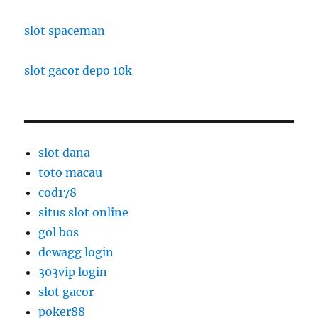
slot spaceman
slot gacor depo 10k
slot dana
toto macau
cod178
situs slot online
gol bos
dewagg login
303vip login
slot gacor
poker88