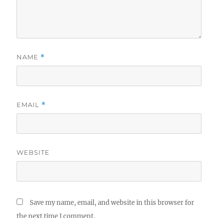
NAME
*
EMAIL
*
WEBSITE
Save my name, email, and website in this browser for
the next time I comment.