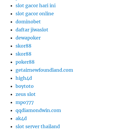
slot gacor hari ini
slot gacor online
dominobet
daftar jiwaslot
dewapoker
skor88
skor88
poker88
getairnewfoundland.com
high4d
boytoto
zeus slot
mpo777
qqdiamondwin.com
ak4d
slot server thailand