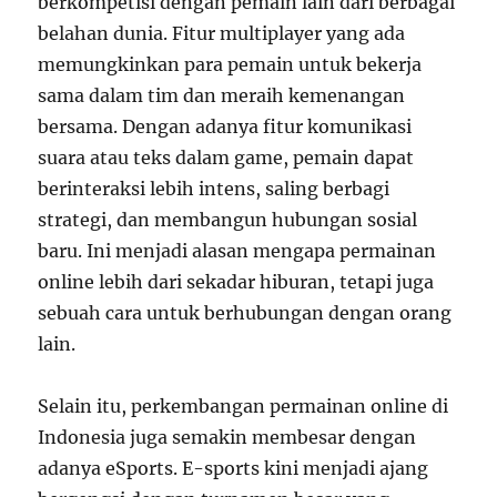
berkompetisi dengan pemain lain dari berbagai
belahan dunia. Fitur multiplayer yang ada
memungkinkan para pemain untuk bekerja
sama dalam tim dan meraih kemenangan
bersama. Dengan adanya fitur komunikasi
suara atau teks dalam game, pemain dapat
berinteraksi lebih intens, saling berbagi
strategi, dan membangun hubungan sosial
baru. Ini menjadi alasan mengapa permainan
online lebih dari sekadar hiburan, tetapi juga
sebuah cara untuk berhubungan dengan orang
lain.
Selain itu, perkembangan permainan online di
Indonesia juga semakin membesar dengan
adanya eSports. E-sports kini menjadi ajang