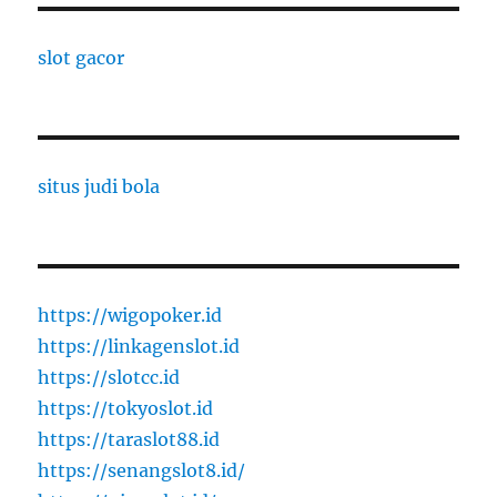
slot gacor
situs judi bola
https://wigopoker.id
https://linkagenslot.id
https://slotcc.id
https://tokyoslot.id
https://taraslot88.id
https://senangslot8.id/