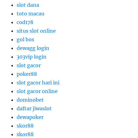
slot dana
toto macau
cod178
situs slot online
gol bos
dewagg login
303vip login
slot gacor
poker88
slot gacor hari ini
slot gacor online
dominobet
daftar jiwaslot
dewapoker
skor88
skor88