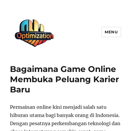
MENU
optimizationstation
Bagaimana Game Online
Membuka Peluang Karier
Baru
Permainan online kini menjadi salah satu
hiburan utama bagi banyak orang di Indonesia.
Dengan pesatnya perkembangan teknologi dan