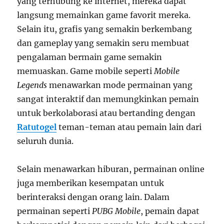
yang terhubung ke internet, mereka dapat
langsung memainkan game favorit mereka.
Selain itu, grafis yang semakin berkembang
dan gameplay yang semakin seru membuat
pengalaman bermain game semakin
memuaskan. Game mobile seperti
Mobile
Legends
menawarkan mode permainan yang
sangat interaktif dan memungkinkan pemain
untuk berkolaborasi atau bertanding dengan
Ratutogel
teman-teman atau pemain lain dari
seluruh dunia.
Selain menawarkan hiburan, permainan online
juga memberikan kesempatan untuk
berinteraksi dengan orang lain. Dalam
permainan seperti
PUBG Mobile
, pemain dapat