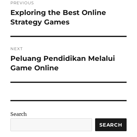
PREVIOUS
navigation
Exploring the Best Online
Previous
post:
Strategy Games
NEXT
Peluang Pendidikan Melalui
Next
post:
Game Online
Search
SEARCH