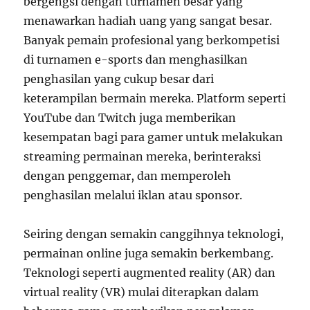
bergengsi dengan turnamen besar yang
menawarkan hadiah uang yang sangat besar.
Banyak pemain profesional yang berkompetisi
di turnamen e-sports dan menghasilkan
penghasilan yang cukup besar dari
keterampilan bermain mereka. Platform seperti
YouTube dan Twitch juga memberikan
kesempatan bagi para gamer untuk melakukan
streaming permainan mereka, berinteraksi
dengan penggemar, dan memperoleh
penghasilan melalui iklan atau sponsor.
Seiring dengan semakin canggihnya teknologi,
permainan online juga semakin berkembang.
Teknologi seperti augmented reality (AR) dan
virtual reality (VR) mulai diterapkan dalam