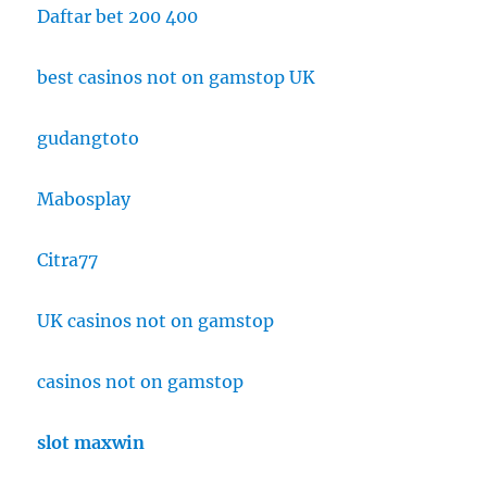
Daftar bet 200 400
best casinos not on gamstop UK
gudangtoto
Mabosplay
Citra77
UK casinos not on gamstop
casinos not on gamstop
slot maxwin