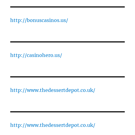
http://bonuscasinos.us/
http://casinohero.us/
http://www.thedessertdepot.co.uk/
http://www.thedessertdepot.co.uk/