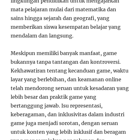
lingkungan pendidikan untuk mengajarkan
mata pelajaran mulai dari matematika dan
sains hingga sejarah dan geografi, yang
memberikan siswa kesempatan belajar yang
mendalam dan langsung.
Meskipun memiliki banyak manfaat, game
bukannya tanpa tantangan dan kontroversi.
Kekhawatiran tentang kecanduan game, waktu
layar yang berlebihan, dan keamanan online
telah mendorong seruan untuk kesadaran yang
lebih besar dan praktik game yang
bertanggung jawab. Isu representasi,
keberagaman, dan inklusivitas dalam industri
game juga menjadi sorotan, dengan seruan
untuk konten yang lebih inklusif dan beragam