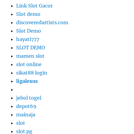
Link Slot Gacor
Slot demo
discoveredartists.com
Slot Demo
hayati777
SLOT DEMO
mamen slot
slot online
sikat88 login
ligalexus
jebol togel
depot69
mainaja
slot
slot pg