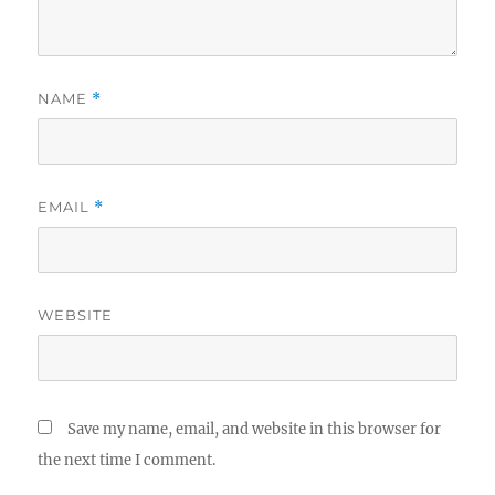
NAME
*
EMAIL
*
WEBSITE
Save my name, email, and website in this browser for
the next time I comment.