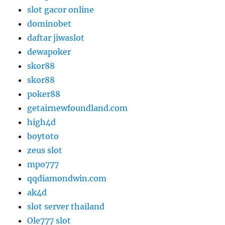
slot gacor online
dominobet
daftar jiwaslot
dewapoker
skor88
skor88
poker88
getairnewfoundland.com
high4d
boytoto
zeus slot
mpo777
qqdiamondwin.com
ak4d
slot server thailand
Ole777 slot