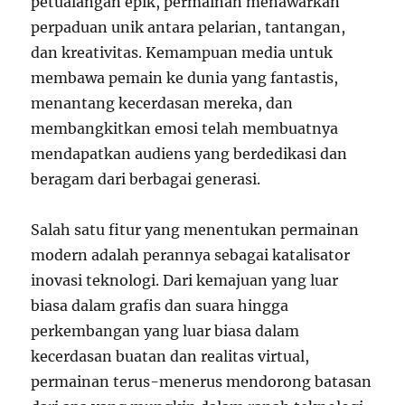
petualangan epik, permainan menawarkan
perpaduan unik antara pelarian, tantangan,
dan kreativitas. Kemampuan media untuk
membawa pemain ke dunia yang fantastis,
menantang kecerdasan mereka, dan
membangkitkan emosi telah membuatnya
mendapatkan audiens yang berdedikasi dan
beragam dari berbagai generasi.
Salah satu fitur yang menentukan permainan
modern adalah perannya sebagai katalisator
inovasi teknologi. Dari kemajuan yang luar
biasa dalam grafis dan suara hingga
perkembangan yang luar biasa dalam
kecerdasan buatan dan realitas virtual,
permainan terus-menerus mendorong batasan