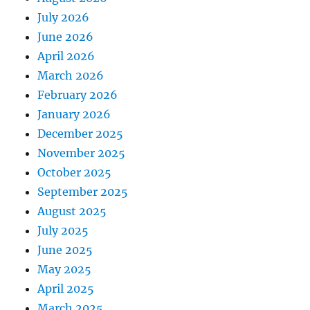
July 2026
June 2026
April 2026
March 2026
February 2026
January 2026
December 2025
November 2025
October 2025
September 2025
August 2025
July 2025
June 2025
May 2025
April 2025
March 2025