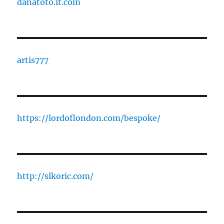
danatoto.it.com
artis777
https://lordoflondon.com/bespoke/
http://slkoric.com/