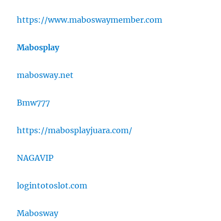
https://www.maboswaymember.com
Mabosplay
mabosway.net
Bmw777
https://mabosplayjuara.com/
NAGAVIP
logintotoslot.com
Mabosway