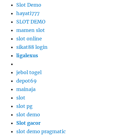
Slot Demo
hayati777
SLOT DEMO
mamen slot
slot online
sikat88 login
ligalexus
jebol togel
depot69
mainaja
slot
slot pg
slot demo
Slot gacor
slot demo pragmatic