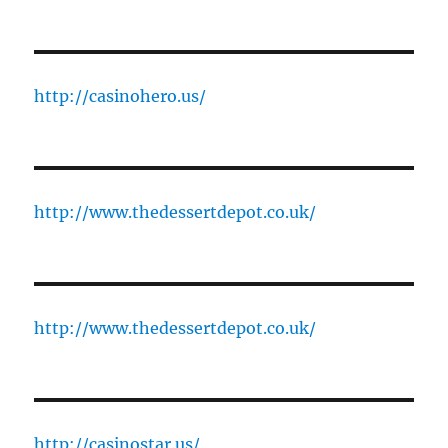
http://casinohero.us/
http://www.thedessertdepot.co.uk/
http://www.thedessertdepot.co.uk/
http://casinostar.us/