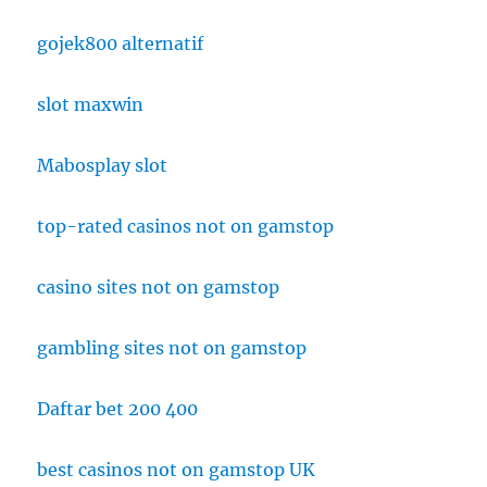
gojek800 alternatif
slot maxwin
Mabosplay slot
top-rated casinos not on gamstop
casino sites not on gamstop
gambling sites not on gamstop
Daftar bet 200 400
best casinos not on gamstop UK