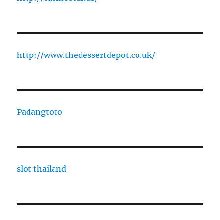
http://www.thedessertdepot.co.uk/
Padangtoto
slot thailand