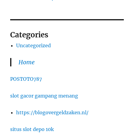
Categories
Uncategorized
Home
POSTOTO787
slot gacor gampang menang
https://blogovergeldzaken.nl/
situs slot depo 10k