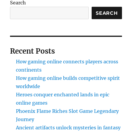
Search
SEARCH
Recent Posts
How gaming online connects players across
continents
How gaming online builds competitive spirit
worldwide
Heroes conquer enchanted lands in epic
online games
Phoenix Flame Riches Slot Game Legendary
Journey
Ancient artifacts unlock mysteries in fantasy