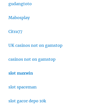
gudangtoto
Mabosplay
Citra77
UK casinos not on gamstop
casinos not on gamstop
slot maxwin
slot spaceman
slot gacor depo 10k