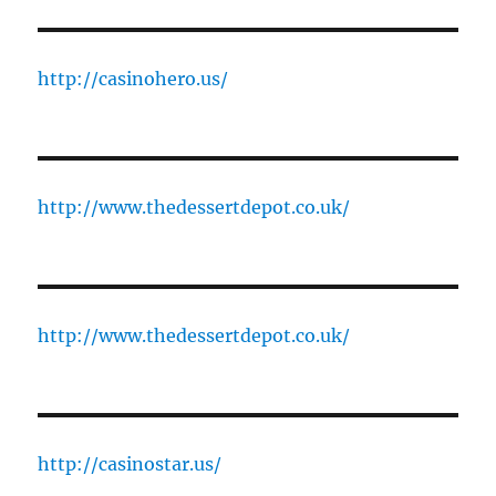
http://casinohero.us/
http://www.thedessertdepot.co.uk/
http://www.thedessertdepot.co.uk/
http://casinostar.us/