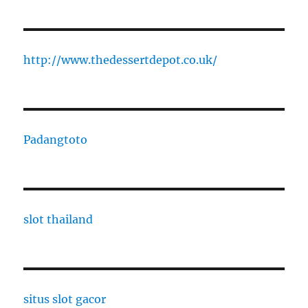
http://www.thedessertdepot.co.uk/
Padangtoto
slot thailand
situs slot gacor