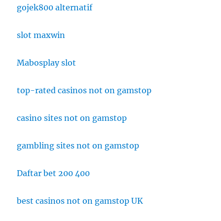
gojek800 alternatif
slot maxwin
Mabosplay slot
top-rated casinos not on gamstop
casino sites not on gamstop
gambling sites not on gamstop
Daftar bet 200 400
best casinos not on gamstop UK