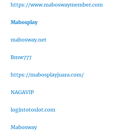
https://www.maboswaymember.com
Mabosplay
mabosway.net
Bmw777
https://mabosplayjuara.com/
NAGAVIP
logintotoslot.com
Mabosway