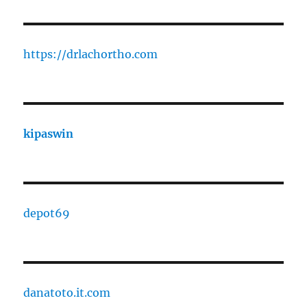
https://drlachortho.com
kipaswin
depot69
danatoto.it.com