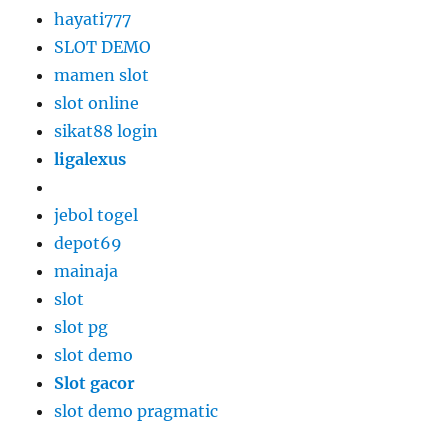
hayati777
SLOT DEMO
mamen slot
slot online
sikat88 login
ligalexus
jebol togel
depot69
mainaja
slot
slot pg
slot demo
Slot gacor
slot demo pragmatic