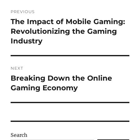
Post
PREVIOUS
navigation
The Impact of Mobile Gaming:
Previous
post:
Revolutionizing the Gaming
Industry
NEXT
Breaking Down the Online
Next
post:
Gaming Economy
Search