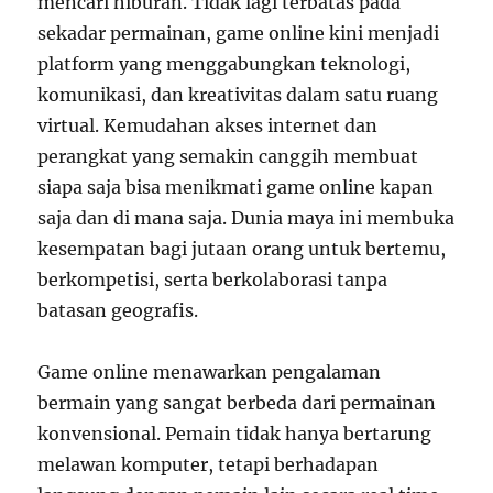
mencari hiburan. Tidak lagi terbatas pada
sekadar permainan, game online kini menjadi
platform yang menggabungkan teknologi,
komunikasi, dan kreativitas dalam satu ruang
virtual. Kemudahan akses internet dan
perangkat yang semakin canggih membuat
siapa saja bisa menikmati game online kapan
saja dan di mana saja. Dunia maya ini membuka
kesempatan bagi jutaan orang untuk bertemu,
berkompetisi, serta berkolaborasi tanpa
batasan geografis.
Game online menawarkan pengalaman
bermain yang sangat berbeda dari permainan
konvensional. Pemain tidak hanya bertarung
melawan komputer, tetapi berhadapan