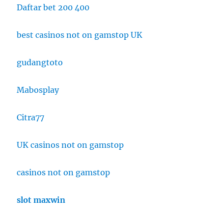
Daftar bet 200 400
best casinos not on gamstop UK
gudangtoto
Mabosplay
Citra77
UK casinos not on gamstop
casinos not on gamstop
slot maxwin