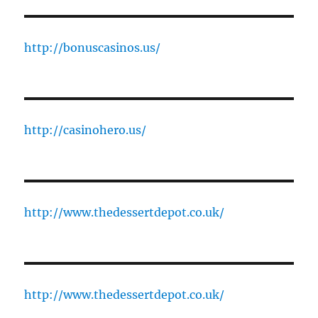
http://bonuscasinos.us/
http://casinohero.us/
http://www.thedessertdepot.co.uk/
http://www.thedessertdepot.co.uk/