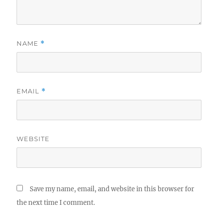
NAME
*
EMAIL
*
WEBSITE
Save my name, email, and website in this browser for
the next time I comment.