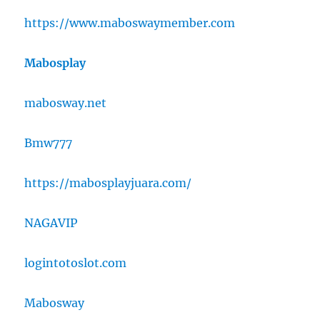
https://www.maboswaymember.com
Mabosplay
mabosway.net
Bmw777
https://mabosplayjuara.com/
NAGAVIP
logintotoslot.com
Mabosway