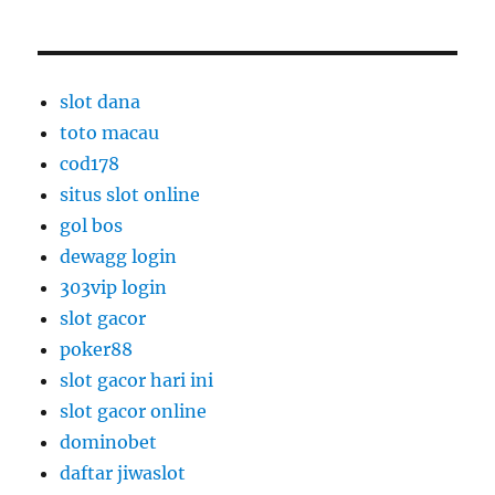
slot dana
toto macau
cod178
situs slot online
gol bos
dewagg login
303vip login
slot gacor
poker88
slot gacor hari ini
slot gacor online
dominobet
daftar jiwaslot