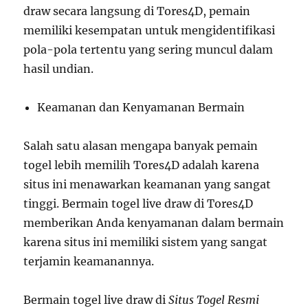
draw secara langsung di Tores4D, pemain
memiliki kesempatan untuk mengidentifikasi
pola-pola tertentu yang sering muncul dalam
hasil undian.
Keamanan dan Kenyamanan Bermain
Salah satu alasan mengapa banyak pemain
togel lebih memilih Tores4D adalah karena
situs ini menawarkan keamanan yang sangat
tinggi. Bermain togel live draw di Tores4D
memberikan Anda kenyamanan dalam bermain
karena situs ini memiliki sistem yang sangat
terjamin keamanannya.
Bermain togel live draw di
Situs Togel Resmi