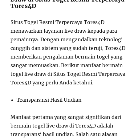
Tores4D
Situs Togel Resmi Terpercaya Tores4D
menawarkan layanan live draw kepada para
pemainnya. Dengan mengandalkan teknologi
canggih dan sistem yang sudah teruji, Tores4D
memberikan pengalaman bermain togel yang
sangat memuaskan. Berikut manfaat bermain
togel live draw di Situs Togel Resmi Terpercaya
Tores4D yang perlu Anda ketahui.
Transparansi Hasil Undian
Manfaat pertama yang sangat signifikan dari
bermain togel live draw di Tores4D adalah
transparansi hasil undian. Salah satu alasan