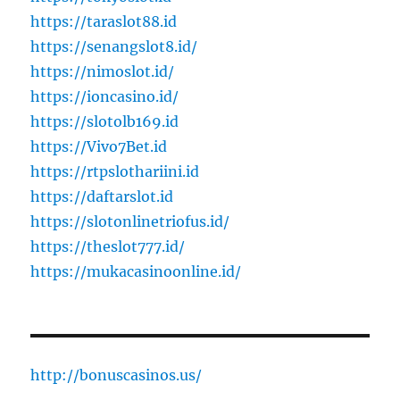
https://taraslot88.id
https://senangslot8.id/
https://nimoslot.id/
https://ioncasino.id/
https://slotolb169.id
https://Vivo7Bet.id
https://rtpslothariini.id
https://daftarslot.id
https://slotonlinetriofus.id/
https://theslot777.id/
https://mukacasinoonline.id/
http://bonuscasinos.us/