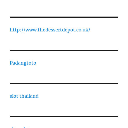
http://www.thedessertdepot.co.uk/
Padangtoto
slot thailand