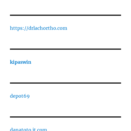
https://drlachortho.com
kipaswin
depot69
danatoto.it.com