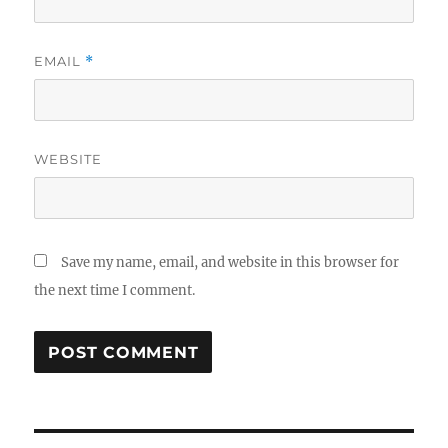
EMAIL
*
WEBSITE
Save my name, email, and website in this browser for
the next time I comment.