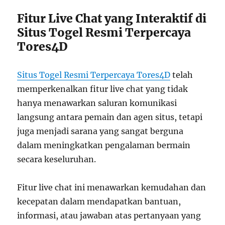
Fitur Live Chat yang Interaktif di
Situs Togel Resmi Terpercaya
Tores4D
Situs Togel Resmi Terpercaya Tores4D
telah
memperkenalkan fitur live chat yang tidak
hanya menawarkan saluran komunikasi
langsung antara pemain dan agen situs, tetapi
juga menjadi sarana yang sangat berguna
dalam meningkatkan pengalaman bermain
secara keseluruhan.
Fitur live chat ini menawarkan kemudahan dan
kecepatan dalam mendapatkan bantuan,
informasi, atau jawaban atas pertanyaan yang