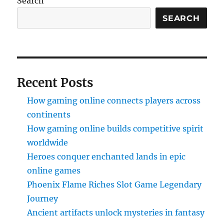
Search
SEARCH
Recent Posts
How gaming online connects players across
continents
How gaming online builds competitive spirit
worldwide
Heroes conquer enchanted lands in epic
online games
Phoenix Flame Riches Slot Game Legendary
Journey
Ancient artifacts unlock mysteries in fantasy