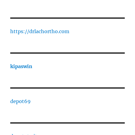
https://drlachortho.com
kipaswin
depot69