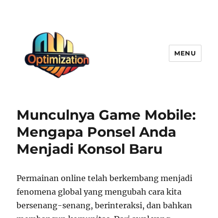
MENU
optimizationstation
Munculnya Game Mobile:
Mengapa Ponsel Anda
Menjadi Konsol Baru
Permainan online telah berkembang menjadi
fenomena global yang mengubah cara kita
bersenang-senang, berinteraksi, dan bahkan