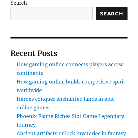
Search
SEARCH
Recent Posts
How gaming online connects players across
continents
How gaming online builds competitive spirit
worldwide
Heroes conquer enchanted lands in epic
online games
Phoenix Flame Riches Slot Game Legendary
Journey
Ancient artifacts unlock mysteries in fantasy