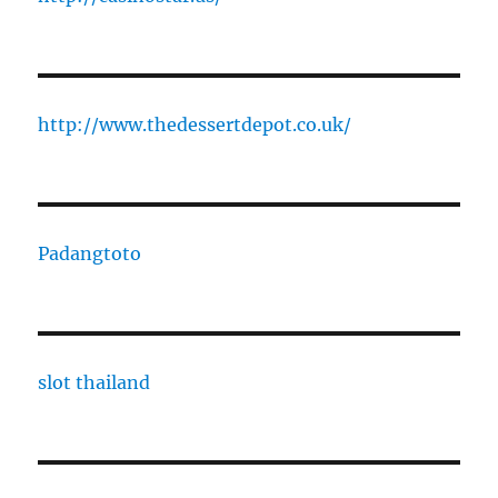
http://www.thedessertdepot.co.uk/
Padangtoto
slot thailand