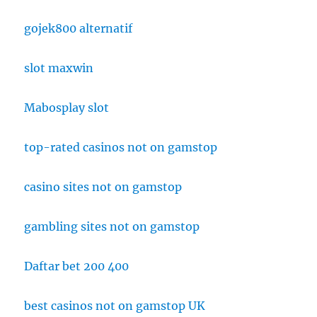
gojek800 alternatif
slot maxwin
Mabosplay slot
top-rated casinos not on gamstop
casino sites not on gamstop
gambling sites not on gamstop
Daftar bet 200 400
best casinos not on gamstop UK