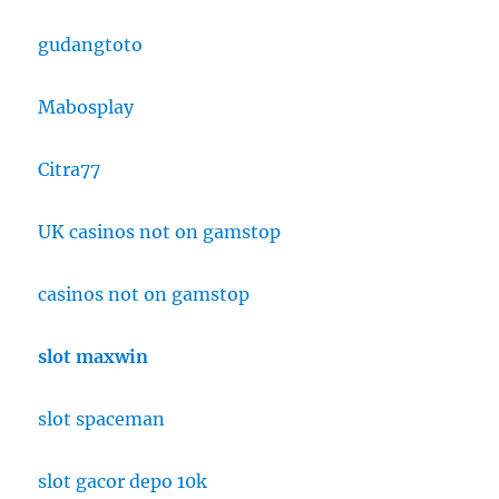
gudangtoto
Mabosplay
Citra77
UK casinos not on gamstop
casinos not on gamstop
slot maxwin
slot spaceman
slot gacor depo 10k