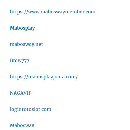
https://www.maboswaymember.com
Mabosplay
mabosway.net
Bmw777
https://mabosplayjuara.com/
NAGAVIP
logintotoslot.com
Mabosway