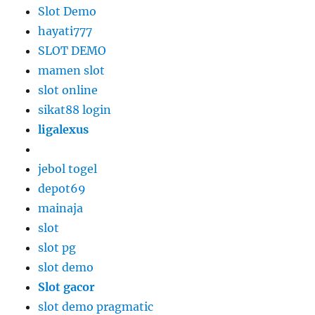
Slot Demo
hayati777
SLOT DEMO
mamen slot
slot online
sikat88 login
ligalexus
jebol togel
depot69
mainaja
slot
slot pg
slot demo
Slot gacor
slot demo pragmatic