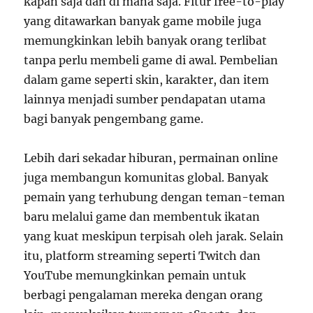
kapan saja dan di mana saja. Fitur free-to-play
yang ditawarkan banyak game mobile juga
memungkinkan lebih banyak orang terlibat
tanpa perlu membeli game di awal. Pembelian
dalam game seperti skin, karakter, dan item
lainnya menjadi sumber pendapatan utama
bagi banyak pengembang game.
Lebih dari sekadar hiburan, permainan online
juga membangun komunitas global. Banyak
pemain yang terhubung dengan teman-teman
baru melalui game dan membentuk ikatan
yang kuat meskipun terpisah oleh jarak. Selain
itu, platform streaming seperti Twitch dan
YouTube memungkinkan pemain untuk
berbagi pengalaman mereka dengan orang