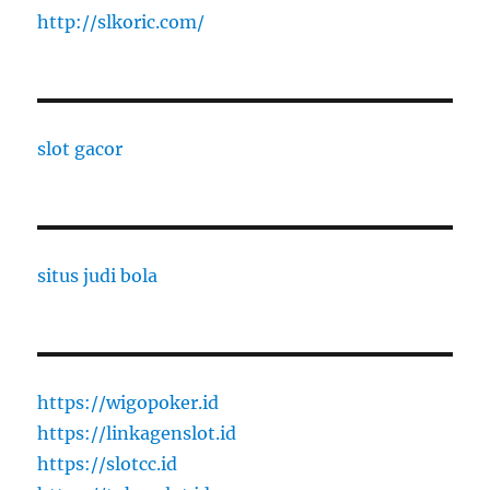
http://slkoric.com/
slot gacor
situs judi bola
https://wigopoker.id
https://linkagenslot.id
https://slotcc.id