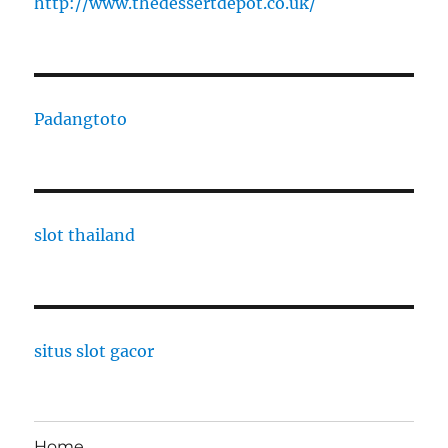
http://www.thedessertdepot.co.uk/
Padangtoto
slot thailand
situs slot gacor
Home