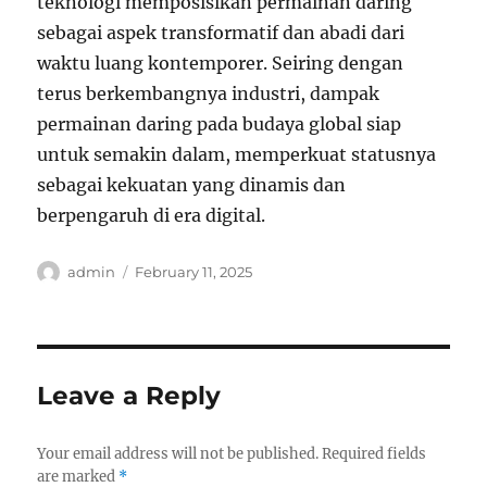
teknologi memposisikan permainan daring
sebagai aspek transformatif dan abadi dari
waktu luang kontemporer. Seiring dengan
terus berkembangnya industri, dampak
permainan daring pada budaya global siap
untuk semakin dalam, memperkuat statusnya
sebagai kekuatan yang dinamis dan
berpengaruh di era digital.
Author
Posted
admin
February 11, 2025
on
Leave a Reply
Your email address will not be published.
Required fields
are marked
*