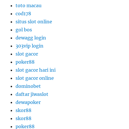
toto macau
cod178
situs slot online
gol bos
dewagg login
303vip login
slot gacor
poker88
slot gacor hari ini
slot gacor online
dominobet
daftar jiwaslot
dewapoker
skor88
skor88
poker88