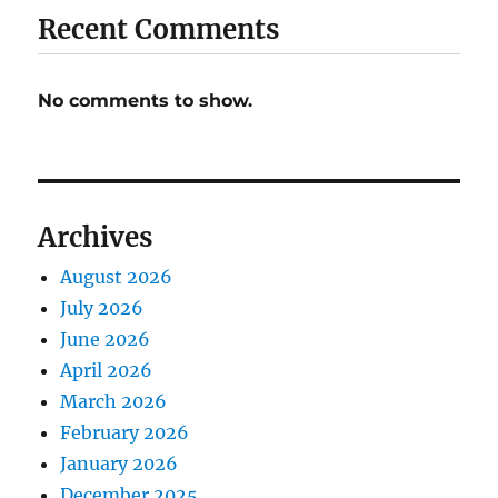
Recent Comments
No comments to show.
Archives
August 2026
July 2026
June 2026
April 2026
March 2026
February 2026
January 2026
December 2025