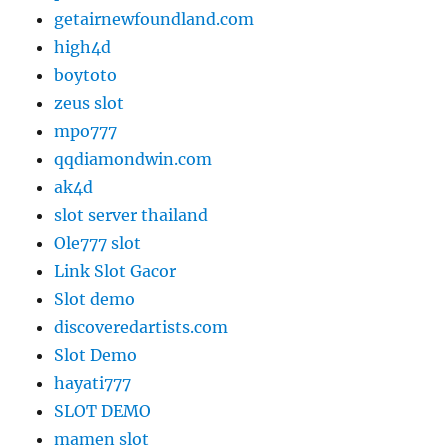
getairnewfoundland.com
high4d
boytoto
zeus slot
mpo777
qqdiamondwin.com
ak4d
slot server thailand
Ole777 slot
Link Slot Gacor
Slot demo
discoveredartists.com
Slot Demo
hayati777
SLOT DEMO
mamen slot