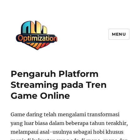
MENU
optimizationstation
Pengaruh Platform
Streaming pada Tren
Game Online
Game daring telah mengalami transformasi
yang luar biasa dalam beberapa tahun terakhir,
melampaui asal-usulnya sebagai hobi khusus