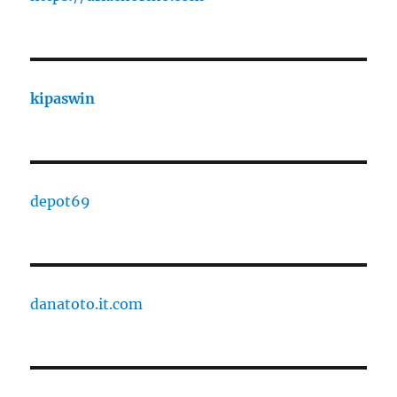
kipaswin
depot69
danatoto.it.com