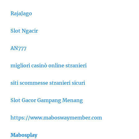
RajaJago
Slot Ngacir
AN777
migliori casinò online stranieri
siti scommesse stranieri sicuri
Slot Gacor Gampang Menang
https://www.maboswaymember.com
Mabosplay