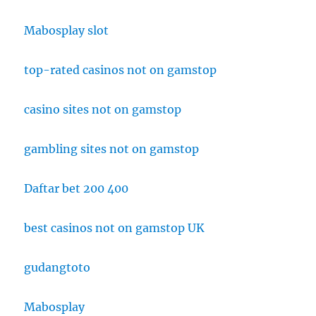
Mabosplay slot
top-rated casinos not on gamstop
casino sites not on gamstop
gambling sites not on gamstop
Daftar bet 200 400
best casinos not on gamstop UK
gudangtoto
Mabosplay