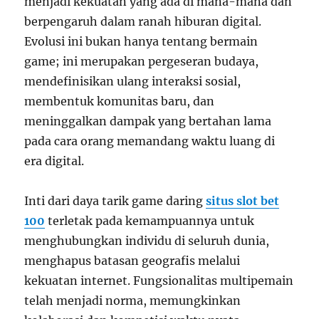
menjadi kekuatan yang ada di mana-mana dan
berpengaruh dalam ranah hiburan digital.
Evolusi ini bukan hanya tentang bermain
game; ini merupakan pergeseran budaya,
mendefinisikan ulang interaksi sosial,
membentuk komunitas baru, dan
meninggalkan dampak yang bertahan lama
pada cara orang memandang waktu luang di
era digital.
Inti dari daya tarik game daring
situs slot bet
100
terletak pada kemampuannya untuk
menghubungkan individu di seluruh dunia,
menghapus batasan geografis melalui
kekuatan internet. Fungsionalitas multipemain
telah menjadi norma, memungkinkan