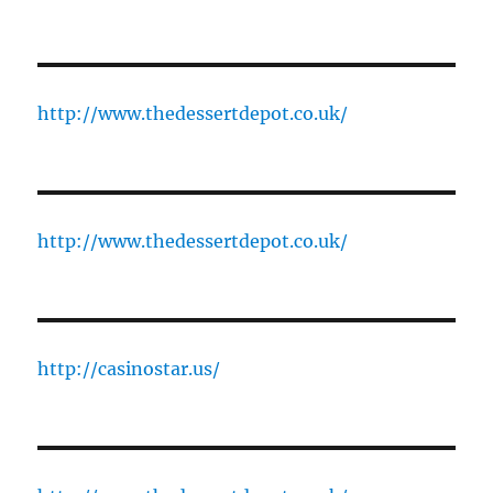
http://www.thedessertdepot.co.uk/
http://www.thedessertdepot.co.uk/
http://casinostar.us/