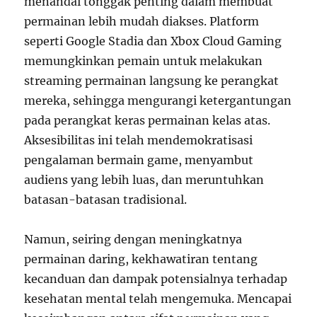
menandai tonggak penting dalam membuat
permainan lebih mudah diakses. Platform
seperti Google Stadia dan Xbox Cloud Gaming
memungkinkan pemain untuk melakukan
streaming permainan langsung ke perangkat
mereka, sehingga mengurangi ketergantungan
pada perangkat keras permainan kelas atas.
Aksesibilitas ini telah mendemokratisasi
pengalaman bermain game, menyambut
audiens yang lebih luas, dan meruntuhkan
batasan-batasan tradisional.
Namun, seiring dengan meningkatnya
permainan daring, kekhawatiran tentang
kecanduan dan dampak potensialnya terhadap
kesehatan mental telah mengemuka. Mencapai