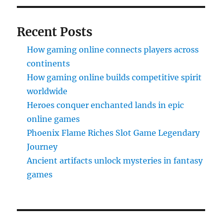
Recent Posts
How gaming online connects players across
continents
How gaming online builds competitive spirit
worldwide
Heroes conquer enchanted lands in epic
online games
Phoenix Flame Riches Slot Game Legendary
Journey
Ancient artifacts unlock mysteries in fantasy
games